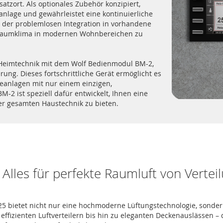
tzort. Als optionales Zubehör konzipiert,
anlage und gewährleistet eine kontinuierliche
k der problemlosen Integration in vorhandene
s Raumklima in modernen Wohnbereichen zu
er Heimtechnik mit dem Wolf Bedienmodul BM-2,
ung. Dieses fortschrittliche Gerät ermöglicht es
ieanlagen mit nur einem einzigen,
M-2 ist speziell dafür entwickelt, Ihnen eine
rer gesamten Haustechnik zu bieten.
Alles für perfekte Raumluft von Verteil
225 bietet nicht nur eine hochmoderne Lüftungstechnologie, son
effizienten Luftverteilern bis hin zu eleganten Deckenauslässen – 