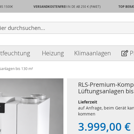
VERSANDKOSTENFREI
TOP BERA
BIS 1500€
IN DE AB 250 €
(PAKET)
tfeuchtung
Heizung
Klimaanlagen
P
sanlagen bis 130 m²
RLS-Premium-Komplet
Lüftungsanlagen bis
Lieferzeit
auf Anfrage, beim Gerät kan
kommen
3.999,00 €