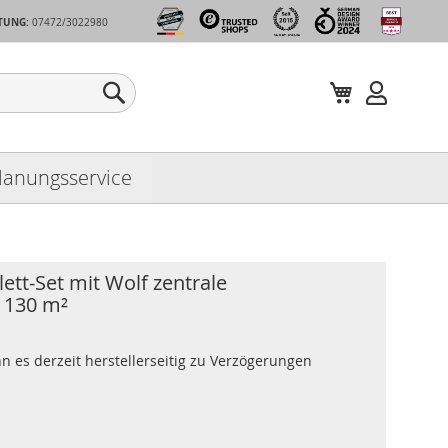
TUNG:
07472/3022980
Mein Warenko
Search
Zum
Inhalt
springen
lanungsservice
t-Set mit Wolf zentrale
 130 m²
n es derzeit herstellerseitig zu Verzögerungen