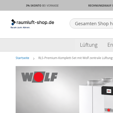
3% SKONTO
RECHNUNGSKAUF
BEI VORKASSE
Search
Lüftung
En
Startseite
RLS-Premium-Komplett-Set mit Wolf zentrale Lüftung
Zum
Ende
der
Bildgalerie
springen