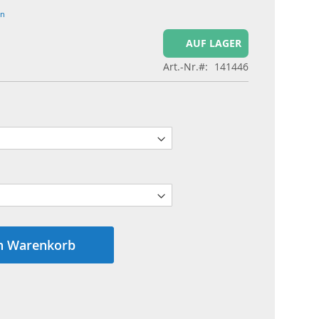
en
AUF LAGER
Art.-Nr.
141446
n Warenkorb