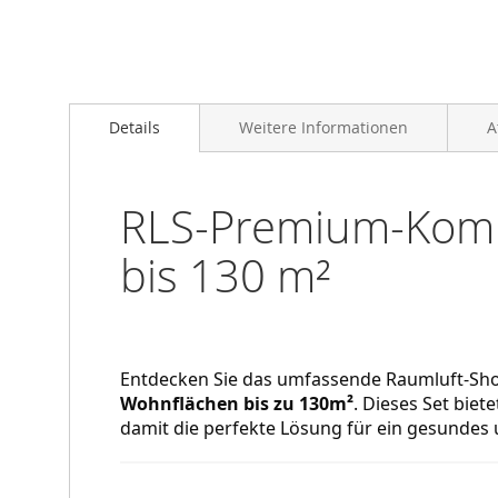
der
Bildgalerie
springen
Details
Weitere Informationen
A
RLS-Premium-Kompl
bis 130 m²
Entdecken Sie das umfassende Raumluft-Sho
Wohnflächen bis zu 130m²
. Dieses Set biete
damit die perfekte Lösung für ein gesundes 