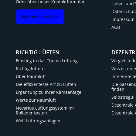
Oder über unser
Kontaktformular
.
Liefer- und
Datenschut
Widerruf erklären
Impressum
AGB
RICHTIG LÜFTEN
DEZENTR
Einstieg in das Thema Lüftung
Vergleich d
Richtig lüften
Was ist ein
Über Raumluft
Ihre Vortei
Die effizienteste Art zu Lüften
Die passen
finden
Ergänzung zu Ihrer Klimaanlage
Selbstregu
Werte zur Raumluft
Dezentrale
Novarius Lüftungssystem im
Rolladenkasten
Dezentrale
Wolf Lüftungsanlagen