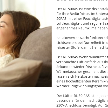
Der RL 50RAS ist eine dezentr
für Ihre Bedürfnisse. Im Unter
50RAS mit einer Feuchtigkeitss
Luftfeuchtigkeit und reguliert s
angenehmes Raumklima haben
Bei aktivierter Nachtfunktion sc
Lichtsensors bei Dunkelheit in 
leisester Stufe, damit Sie nach
Der RL 50RAS Wohnraumlüfter f
verbrauchte Luft einfach aus I
Sekunden wieder frische Luft v
Wärmetauscher geschieht dies a
lassen sich Heizkosten nachwei
eines hocheffizienten Keramik
Wärmerückgewinnungsgrad von b
Der Lüfter RL 50 RAS ist in jed
besonders für den nachträglich
230V-Anschluss benötigt. Auf 