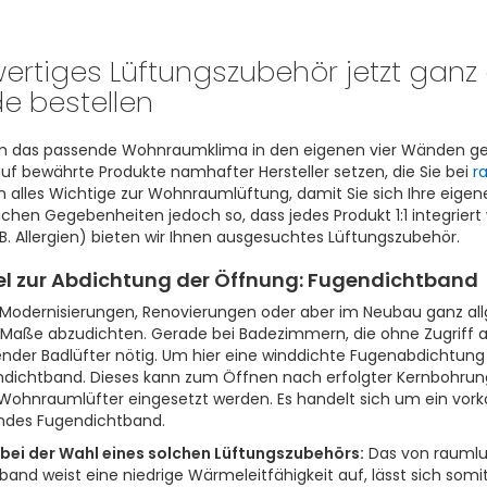
rtiges Lüftungszubehör jetzt ganz 
e bestellen
 das passende Wohnraumklima in den eigenen vier Wänden geht,
uf bewährte Produkte namhafter Hersteller setzen, die Sie bei
r
n alles Wichtige zur Wohnraumlüftung, damit Sie sich Ihre eig
lichen Gegebenheiten jedoch so, dass jedes Produkt 1:1 integriert
.B. Allergien) bieten wir Ihnen ausgesuchtes Lüftungszubehör.
el zur Abdichtung der Öffnung: Fugendichtband
 Modernisierungen, Renovierungen oder aber im Neubau ganz a
 Maße abzudichten. Gerade bei Badezimmern, die ohne Zugriff 
ender Badlüfter nötig. Um hier eine winddichte Fugenabdichtung
dichtband. Dieses kann zum Öffnen nach erfolgter Kernbohrung
Wohnraumlüfter eingesetzt werden. Es handelt sich um ein vork
endes Fugendichtband.
l bei der Wahl eines solchen Lüftungszubehörs:
Das von rauml
and weist eine niedrige Wärmeleitfähigkeit auf, lässt sich somi