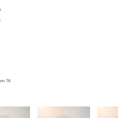
n
n
on
76