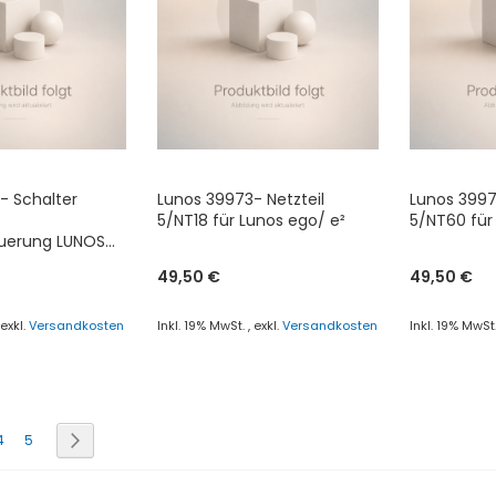
- Schalter
Lunos 39973- Netzteil
Lunos 3997
5/NT18 für Lunos ego/ e²
5/NT60 für
euerung LUNOS
49,50 €
49,50 €
,
exkl.
Versandkosten
Inkl. 19% MwSt.
,
exkl.
Versandkosten
Inkl. 19% MwSt
enkorb
In den Warenkorb
In den Wa
ZUR
ZUR
CHSLISTE
VERGLEICHSLISTE
VERGLE
rade die Seite
Seite
Seite
Seite
Weiter
4
5
ÜGEN
HINZUFÜGEN
HINZU