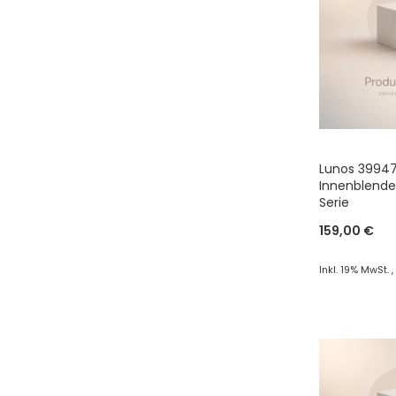
HINZUF
Lunos 39947
Innenblende 
Serie
159,00 €
Inkl. 19% MwSt.
In den War
ZUR
VERGLEI
HINZUF