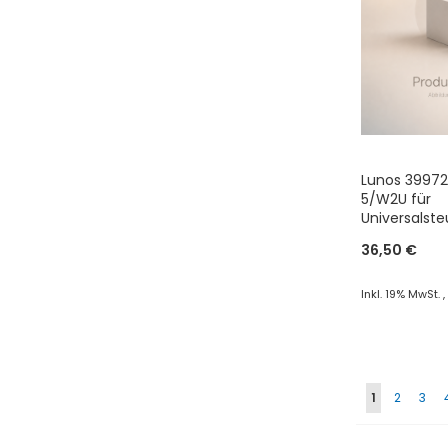
Lunos 39972
5/W2U für
Universalst
e²/ego
36,50 €
Inkl. 19% MwSt.
In den War
ZUR
Seite
VERGLEI
Sie lesen ge
Seite
Seite
1
2
3
HINZUF