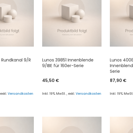
 Rundkanal 9/R
Lunos 39851 Innenblende
Lunos 400
9/IBE für 160er-Serie
Innenblende
Serie
45,50 €
87,90 €
,
exkl.
Versandkosten
Inkl. 19% MwSt.
,
exkl.
Versandkosten
Inkl. 19% MwSt
enkorb
In den Warenkorb
In den Wa
ZUR
ZUR
CHSLISTE
VERGLEICHSLISTE
VERGLE