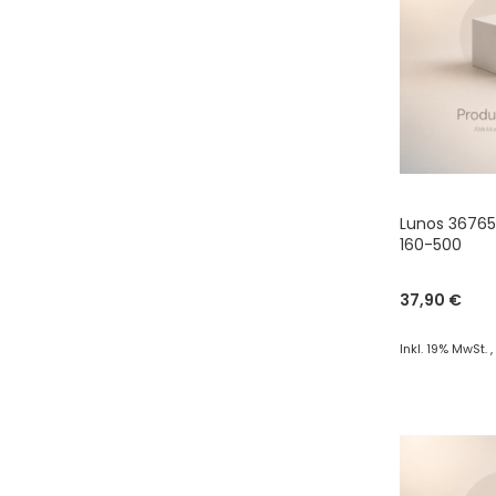
Lunos 36765
160-500
37,90 €
Inkl. 19% MwSt.
In den War
ZUR
VERGLEI