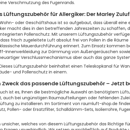
 eine Verschmutzung des Fugenrands.
es Lüftungszubehör für Allergiker: Der Marley Zul
 Wohn- oder Geschäftshaus ist so aufgebaut, dass überall eine
giker macht dies in den betreffenden Jahreszeiten zu schaffen,
integrierten Pollenschutz. Mit unserem Lüftungszubehör verfügen 
t, dass frisch zugeleitete Luft absolut frei von Pollen in die Räu
 klassische Mauerdurchführung erinnert. Zum Einsatz kommen be
f-Innenverkleidung zur Dämmung von Außengeräuschen sowie 
n neuartiger Verschlussmechanismus aber auch das ganze Syste
Dieses Lüftungszubehör beinhaltet einen Teleskopkanal für Wan
äude- und Pollenschutz in einem.
n Zweck das passende Lüftungszubehör – Jetzt b
uch ist es, Ihnen die bestmögliche Auswahl an benötigtem Lüftu
, auch bei ungünstigen Raumaufteilungen oder fehlenden Zulei
tung zu installieren. Im Sortiment von raumluft-shop.de finde
tz, Pollen- oder Ersatzfilter, Schalldämm-Sets, Isolierrohre, Fu
ch unsicher, welches von diesem Lüftungszubehör das Richtige für
n Fragen unverbindlich. Wir setzen ausschließlich auf Produkte u