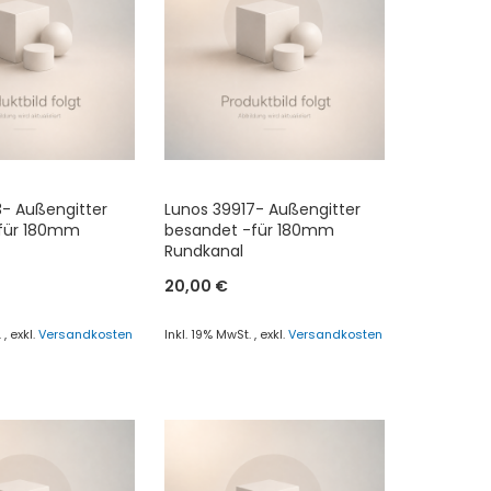
FÜGEN
HINZUFÜGEN
3- Außengitter
Lunos 39917- Außengitter
-für 180mm
besandet -für 180mm
Rundkanal
20,00 €
.
,
exkl.
Versandkosten
Inkl. 19% MwSt.
,
exkl.
Versandkosten
renkorb
In den Warenkorb
ZUR
ICHSLISTE
VERGLEICHSLISTE
FÜGEN
HINZUFÜGEN