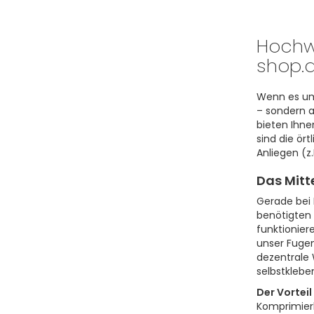
Hochwe
shop.d
Wenn es um
– sondern a
bieten Ihne
sind die ört
Anliegen (z
Das Mitt
Gerade bei
benötigten
funktionier
unser Fugen
dezentrale 
selbstkleb
Der Vortei
Komprimierb