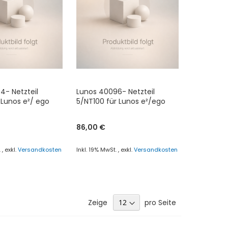
4- Netzteil
Lunos 40096- Netzteil
 Lunos e²/ ego
5/NT100 für Lunos e²/ego
86,00 €
.
,
exkl.
Versandkosten
Inkl. 19% MwSt.
,
exkl.
Versandkosten
renkorb
In den Warenkorb
ZUR
ICHSLISTE
VERGLEICHSLISTE
Zeige
pro Seite
FÜGEN
HINZUFÜGEN