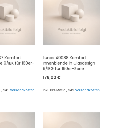
87 Komfort
Lunos 40088 Komfort
 9/IBK für 160er-
Innenblende in Glasdesign
9/IBG für 160er-Serie
178,00 €
.
,
exkl.
Versandkosten
Inkl. 19% MwSt.
,
exkl.
Versandkosten
renkorb
In den Warenkorb
ZUR
ICHSLISTE
VERGLEICHSLISTE