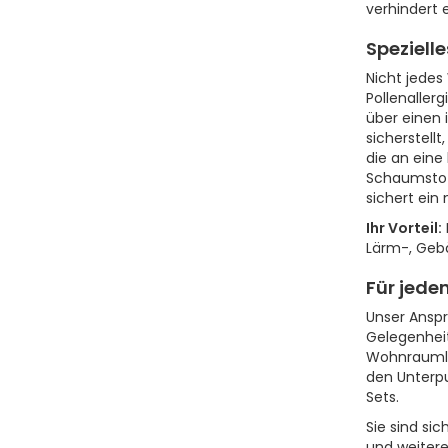
verhindert
Speziell
Nicht jedes
Pollenaller
über einen 
sicherstell
die an eine
Schaumstof
sichert ei
Ihr Vorteil:
Lärm-, Geb
Für jede
Unser Anspr
Gelegenheit
Wohnraumlüf
den Unterpu
Sets.
Sie sind si
und weitere