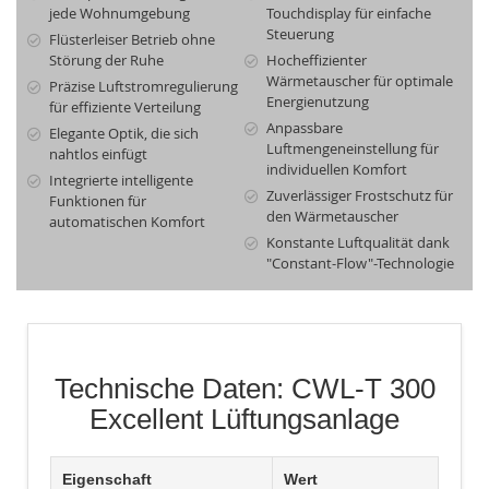
jede Wohnumgebung
Touchdisplay für einfache
Steuerung
Flüsterleiser Betrieb ohne
Störung der Ruhe
Hocheffizienter
Wärmetauscher für optimale
Präzise Luftstromregulierung
Energienutzung
für effiziente Verteilung
Anpassbare
Elegante Optik, die sich
Luftmengeneinstellung für
nahtlos einfügt
individuellen Komfort
Integrierte intelligente
Zuverlässiger Frostschutz für
Funktionen für
den Wärmetauscher
automatischen Komfort
Konstante Luftqualität dank
"Constant-Flow"-Technologie
Technische Daten: CWL-T 300
Excellent Lüftungsanlage
Eigenschaft
Wert