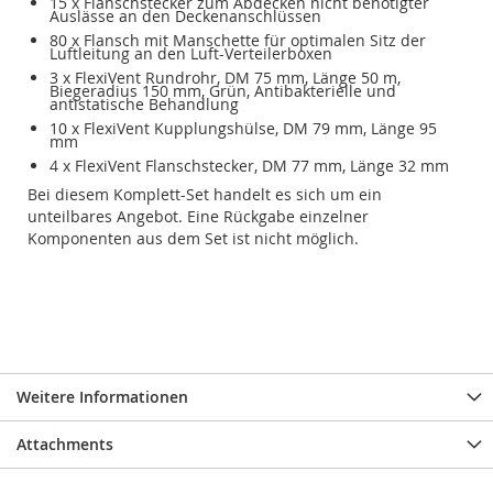
15 x Flanschstecker zum Abdecken nicht benötigter
Auslässe an den Deckenanschlüssen
80 x Flansch mit Manschette für optimalen Sitz der
Luftleitung an den Luft-Verteilerboxen
3 x FlexiVent Rundrohr, DM 75 mm, Länge 50 m,
Biegeradius 150 mm, Grün, Antibakterielle und
antistatische Behandlung
10 x FlexiVent Kupplungshülse, DM 79 mm, Länge 95
mm
4 x FlexiVent Flanschstecker, DM 77 mm, Länge 32 mm
Bei diesem Komplett-Set handelt es sich um ein
unteilbares Angebot. Eine Rückgabe einzelner
Komponenten aus dem Set ist nicht möglich.
Weitere Informationen
Attachments