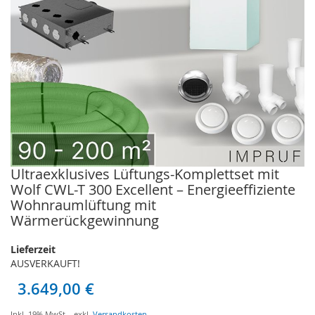
Ultraexklusives Lüftungs-Komplettset mit
Zum
Anfang
Wolf CWL-T 300 Excellent – Energieeffiziente
der
Wohnraumlüftung mit
Bildgalerie
Wärmerückgewinnung
springen
Lieferzeit
AUSVERKAUFT!
3.649,00 €
Inkl. 19% MwSt.
,
exkl.
Versandkosten