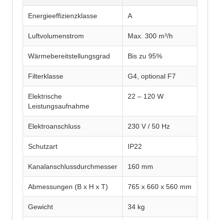
Energieeffizienzklasse
A
Luftvolumenstrom
Max. 300 m³/h
Wärmebereitstellungsgrad
Bis zu 95%
Filterklasse
G4, optional F7
Elektrische
22 – 120 W
Leistungsaufnahme
Elektroanschluss
230 V / 50 Hz
Schutzart
IP22
Kanalanschlussdurchmesser
160 mm
Abmessungen (B x H x T)
765 x 660 x 560 mm
Gewicht
34 kg