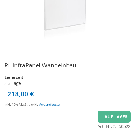
RL InfraPanel Wandeinbau
Zum
Anfang
der
Lieferzeit
Bildgalerie
2-3 Tage
springen
218,00 €
Inkl. 19% MwSt.
,
exkl.
Versandkosten
AUF LAGER
Art.-Nr.
50522