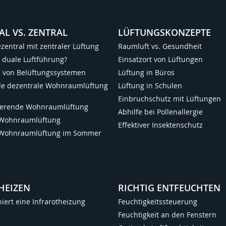
AL VS. ZENTRAL
LÜFTUNGSKONZEPTE
ezentral mit zentraler Lüftung
Raumluft vs. Gesundheit
e duale Luftführung?
Einsatzort von Lüftungen
le von Belüftungssystemen
Lüftung in Büros
de dezentrale Wohnraumlüftung
Lüftung in Schulen
Einbruchschutz mit Lüftungen
lierende Wohnraumlüftung
Abhilfe bei Pollenallergie
 Wohnraumlüftung
Effektiver Insektenschutz
 Wohnraumlüftung im Sommer
HEIZEN
RICHTIG ENTFEUCHTEN
niert eine Infrarotheizung
Feuchtigkeitssteuerung
Feuchtigkeit an den Fenstern