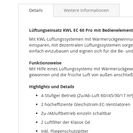
Anfang
Details
Weitere Informationen
der
Bildgalerie
springen
Lüftungseinsatz KWL EC 60 Pro mit Bedienelemen
Mit KWL-Lüftungssystemen mit Wärmerückgewinnung v
einsparen, mit dezentralen Lüftungssystemen sorg
einfach einzubauen und eignen sich für die Be- un
Funktionsweise
Mit Hilfe eines Lüftungssystems mit Wärmerückgew
gewonnen und die frische Luft von außen anschlie
Highlights und Details
4-Stufiger Betrieb (Zu/Ab-Luft 60//45/30/17 
2 hocheffiziente Gleichstrom-EC-Ventilatoren
Zu-/Abluftbetrieb einzeln schaltbar
2 Luftfilter der Klasse G4
Inkl. Fliegenschutzgitter