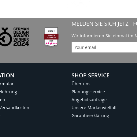
MELDEN SIE SICH JETZT
Wir informieren Sie einmal im
ATION
SHOP SERVICE
ormular
Über uns
elehrung
Planungsservice
ten
Angebotsanfrage
 Versandkosten
Unsere Markenvielfalt
z
Garantieerklärung