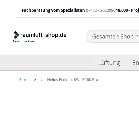
Fachberatung vom Spezialisten
07472 / 3022980
18.000+ Pro
Search
Lüftung
En
Startseite
Helios EcoVent KWL EC60 Pro
Zum
Ende
der
Bildgalerie
springen