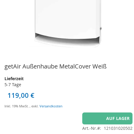
getAir Außenhaube MetalCover Weiß
Zum
Anfang
der
Lieferzeit
Bildgalerie
5-7 Tage
springen
119,00 €
Inkl. 19% MwSt.
,
exkl.
Versandkosten
AUF LAGER
Art.-Nr.
121031020502