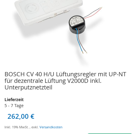
BOSCH CV 40 H/U Lüftungsregler mit UP-NT
Zum
Anfang
für dezentrale Lüftung V2000D inkl.
der
Unterputznetzteil
Bildgalerie
springen
Lieferzeit
5 - 7 Tage
262,00 €
Inkl. 19% MwSt.
,
exkl.
Versandkosten