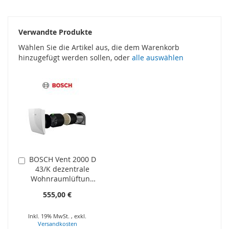
Verwandte Produkte
Wählen Sie die Artikel aus, die dem Warenkorb
hinzugefügt werden sollen, oder
alle auswählen
BOSCH Vent 2000 D
In
43/K dezentrale
den
Wohnraumlüftung
Warenkorb
mit
555,00 €
Wärmerückgewinn
ung V2000D -
Inkl. 19% MwSt.
,
exkl.
Komplett-Set ohne
Versandkosten
Steuerung